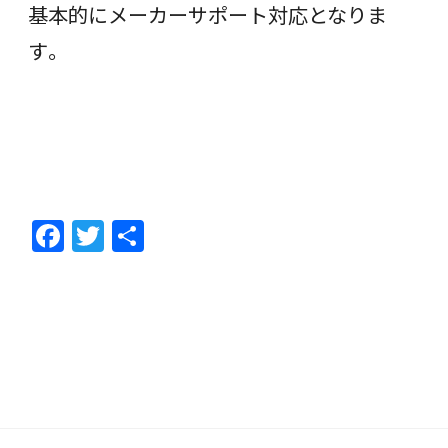
基本的にメーカーサポート対応となりま
す。
F
T
共
ac
w
有
e
itt
b
er
o
o
k