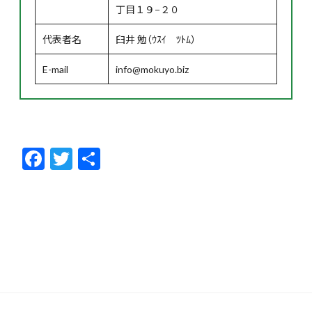
丁目１９−２０
代表者名
臼井 勉（ｳｽｲ ﾂﾄﾑ）
E-mail
info@mokuyo.biz
F
T
共
ac
w
有
e
itt
b
er
o
o
k