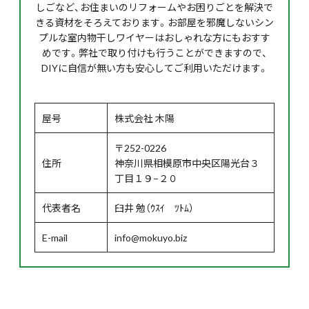
しごなど、お住まいのリフォームやお困りごとを解決で
きる資材をそろえております。お部屋を邪魔しないシン
プルな室内物干しワイヤーはおしゃれな方にもおすす
めです。弊社で取り付けも行うことができますので、
DIYに自信が無い方も安心してご利用いただけます。
屋号
株式会社 木陽
〒252-0226
住所
神奈川県相模原市中央区陽光台３
丁目１９−２０
代表者名
臼井 勉（ｳｽｲ ﾂﾄﾑ）
E-mail
info@mokuyo.biz