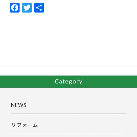
F
T
共
ac
w
有
e
itt
b
er
o
o
k
Category
NEWS
リフォーム